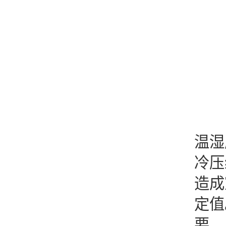
3
采
温湿
冷压
造成
定值
要。