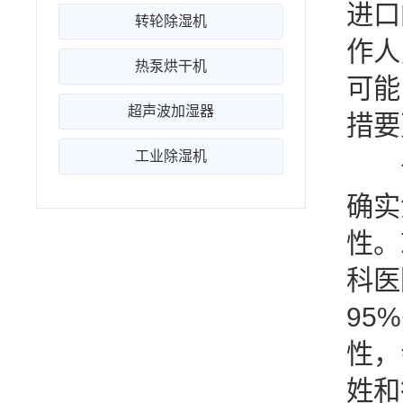
进口
转轮除湿机
作人
热泵烘干机
可能
超声波加湿器
措要
工业除湿机
专
确实
性。
科医
95
性，
姓和