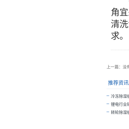
●实
角宜
清洗
求。
上一篇：没
推荐资讯
冷冻除湿
锂电行业
转轮除湿