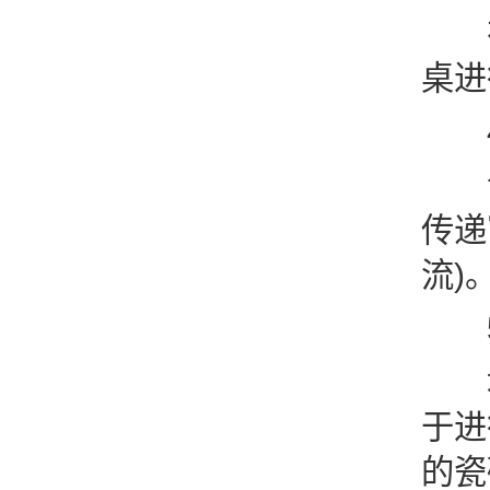
在试
桌进
4
试剂
传递
流)
5
地面
于进
的瓷