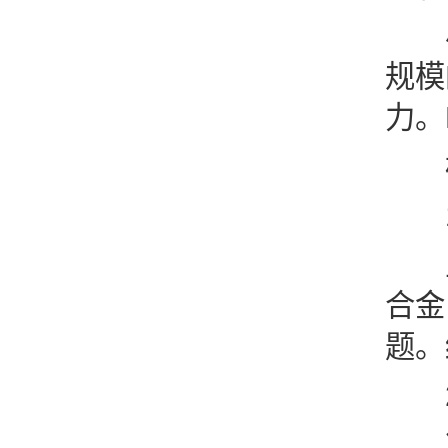
小
规模
力。
标
1
主
合金
题。
2
将 