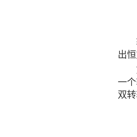
转
出恒
如
一个
双转