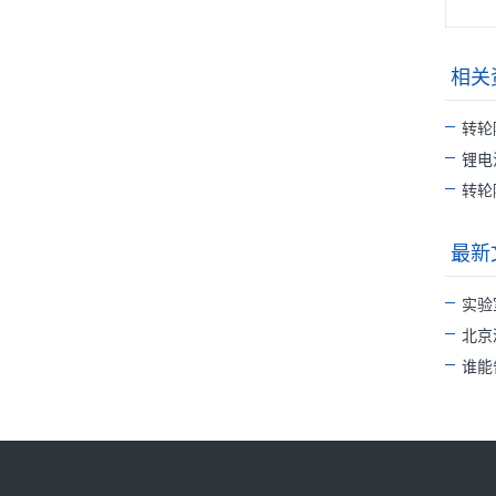
相关
转轮
锂电
转轮
最新
实验
北京
谁能