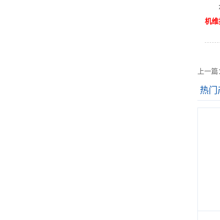
众所
机维
上一篇
热门