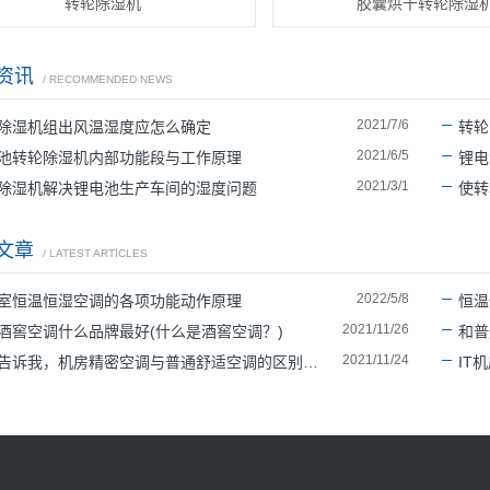
转轮除湿机
胶囊烘干转轮除湿
资讯
/ RECOMMENDED NEWS
2021/7/6
除湿机组出风温湿度应怎么确定
转轮
2021/6/5
池转轮除湿机内部功能段与工作原理
锂电
2021/3/1
除湿机解决锂电池生产车间的湿度问题
使转
文章
/ LATEST ARTICLES
2022/5/8
室恒温恒湿空调的各项功能动作原理
恒温
2021/11/26
酒窖空调什么品牌最好(什么是酒窖空调？)
和普
2021/11/24
告诉我，机房精密空调与普通舒适空调的区别有哪些
IT