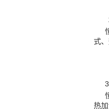
2
恒温
式、
3
恒
热加