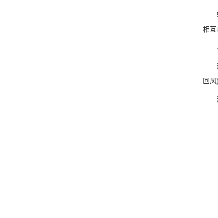
5、
相互
看
酒窖
回风
酒窖