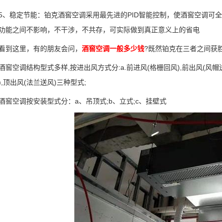
稳定节能：铂克酒窖空调采用最先进的PID智能控制，使酒窖空调可全
功能之间不影响，不干涉，不共存，可实际做到真正意义上的省电
到这里，有的朋友会问，
酒窖空调一般多少钱
?既然铂克在三者之间获
空调结构型式多样,按进出风方式分:a.前进风(格栅回风),前出风(风帽送风)
),顶出风(法兰送风)三种型式;
空调按安装型式分：a、吊顶式;b、立式;c、挂壁式