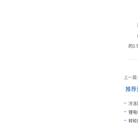
酒窖
等等
的1
上一篇
推荐
冷冻
锂电
转轮