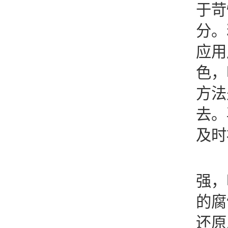
于苛
分。
应用
色，
方法
去。
及时
氯
强，
的腐
还原