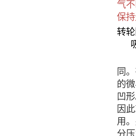
气不
保持
转轮
固
同。
的微
凹形
因此
用。
分压